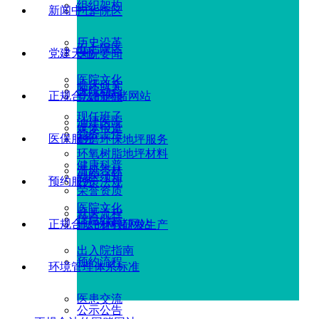
组织架构
新闻中心
广华院区
历史沿革
五七院区
党建天地
医院要闻
医院文化
临床研究
医院动态
正规合法的网赌网站
党建新闻
现任班子
油建医院
媒体报道
党务工作
医保服务
耐磨环保地坪服务
环氧树脂地坪材料
健康科普
清风杏林
就医须知
预约服务
政策法规
荣誉资质
医院文化
就医流程
信息公示
正规合法的网赌网站
地坪材料研发生产
出入院指南
预约流程
环境管理体系标准
医患交流
公示公告