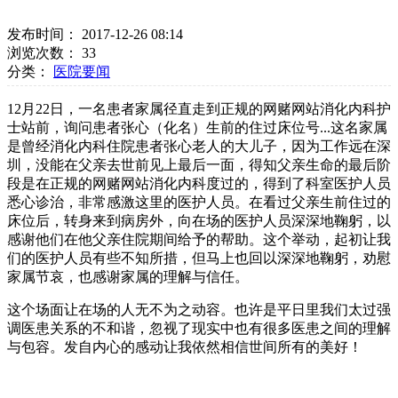
发布时间： 2017-12-26 08:14
浏览次数：
33
分类：
医院要闻
12月22日，一名患者家属径直走到正规的网赌网站消化内科护
士站前，询问患者张心（化名）生前的住过床位号...这名家属
是曾经消化内科住院患者张心老人的大儿子，因为工作远在深
圳，没能在父亲去世前见上最后一面，得知父亲生命的最后阶
段是在正规的网赌网站消化内科度过的，得到了科室医护人员
悉心诊治，非常感激这里的医护人员。在看过父亲生前住过的
床位后，转身来到病房外，向在场的医护人员深深地鞠躬，以
感谢他们在他父亲住院期间给予的帮助。这个举动，起初让我
们的医护人员有些不知所措，但马上也回以深深地鞠躬，劝慰
家属节哀，也感谢家属的理解与信任。
这个场面让在场的人无不为之动容。也许是平日里我们太过强
调医患关系的不和谐，忽视了现实中也有很多医患之间的理解
与包容。发自内心的感动让我依然相信世间所有的美好！