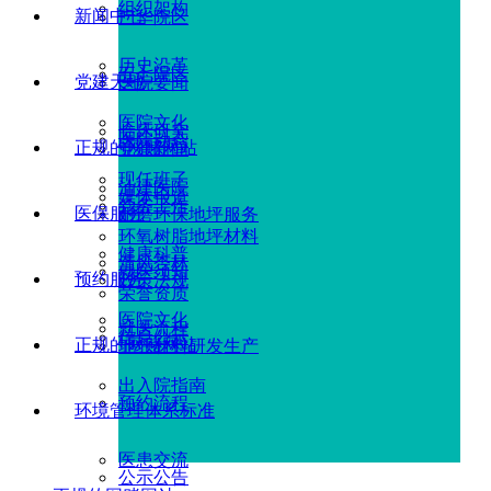
组织架构
新闻中心
广华院区
历史沿革
五七院区
党建天地
医院要闻
医院文化
临床研究
医院动态
正规的网赌网站
党建新闻
现任班子
油建医院
媒体报道
党务工作
医保服务
耐磨环保地坪服务
环氧树脂地坪材料
健康科普
清风杏林
就医须知
预约服务
政策法规
荣誉资质
医院文化
就医流程
信息公示
正规的网赌网站
地坪材料研发生产
出入院指南
预约流程
环境管理体系标准
医患交流
公示公告