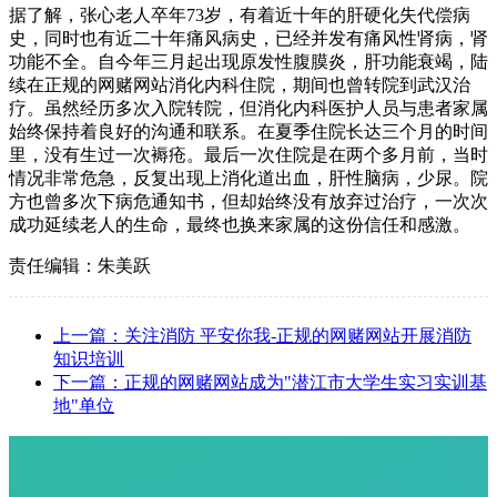
据了解，张心老人卒年73岁，有着近十年的肝硬化失代偿病
史，同时也有近二十年痛风病史，已经并发有痛风性肾病，肾
功能不全。自今年三月起出现原发性腹膜炎，肝功能衰竭，陆
续在正规的网赌网站消化内科住院，期间也曾转院到武汉治
疗。虽然经历多次入院转院，但消化内科医护人员与患者家属
始终保持着良好的沟通和联系。在夏季住院长达三个月的时间
里，没有生过一次褥疮。最后一次住院是在两个多月前，当时
情况非常危急，反复出现上消化道出血，肝性脑病，少尿。院
方也曾
多次
下病危通知书，但却始终没有放弃过治疗，一次次
成功延续老人的生命，最终也换来家属的这份信任和感激。
责任编辑：朱美跃
上一篇：关注消防 平安你我-正规的网赌网站开展消防
知识培训
下一篇：正规的网赌网站成为"潜江市大学生实习实训基
地"单位