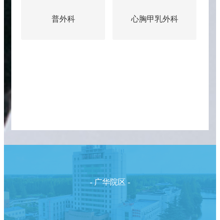
心胸甲乳外科
眼科
- 广华院区 -