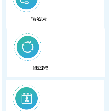
端午养生｜循古法智慧，守夏日安康
赋能临床高质量发展
就医更省心！我院推出"一站式"出入院服务，
预约流程
恩施学院医学部专家组莅临我院督导临床教学
手续病区一站办结
工作
就医流程