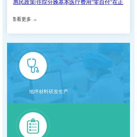
惠民政策|住院分娩基本医疗费用"零自付"在正
正规合法的网赌网站(五七院区)住院预交金收
查看更多 →
守住钱袋子 护好幸福家|我院扎实开展防范非
规的网赌网站全面实施
关于退还门诊预交金的通知
取公示
浓情端午暖病房 医患相伴护安康
法金融宣传月活动
正规合法的网赌网站关于调整托老服务项目价
复盘蓄力提质 深耕护理服务｜我院召开2026
正规合法的网赌网站关于开展"上门服务费"等
格的公示
我院第十期临床思享会圆满结束，以学术思享
年度护理管理委员会首次工作会议
【重要通知】正规的网赌网站五七院区医保收
医疗服务项目的价格公示
地坪材料研发生产
端午养生｜循古法智慧，守夏日安康
赋能临床高质量发展
关于美容整形类医疗服务价格公示
费标准调整为三级医院标准
就医更省心！我院推出"一站式"出入院服务，
关于修订"胰岛素泵持续皮下注射胰岛素"计价
恩施学院医学部专家组莅临我院督导临床教学
手续病区一站办结
关于新增干眼熏蒸治疗等 医疗服务价格的公
单位和价格的公示