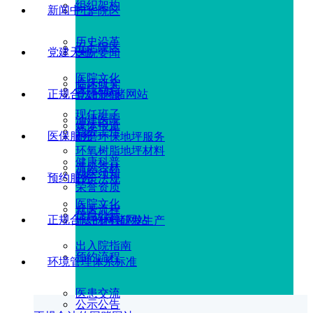
组织架构
新闻中心
广华院区
历史沿革
五七院区
党建天地
医院要闻
医院文化
临床研究
医院动态
正规合法的网赌网站
党建新闻
现任班子
油建医院
媒体报道
党务工作
医保服务
耐磨环保地坪服务
环氧树脂地坪材料
健康科普
清风杏林
就医须知
预约服务
政策法规
荣誉资质
医院文化
就医流程
信息公示
正规合法的网赌网站
地坪材料研发生产
出入院指南
预约流程
环境管理体系标准
医患交流
公示公告