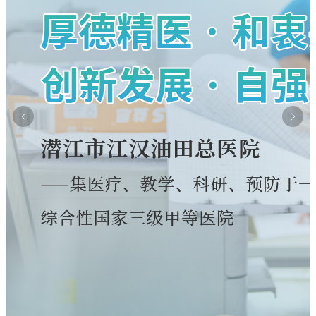
关于美容整形类医疗服务价格公示
费标准调整为三级医院标准
关于修订"胰岛素泵持续皮下注射胰岛素"计价
关于新增干眼熏蒸治疗等 医疗服务价格的公
单位和价格的公示
正规的网赌网站2026年6月29日--7月4日专家
关于新增（修订）医疗服务项目价格的公示
示
暑假换"新颜"|学生专属肌肤蜕变方案上线
（专科）耐磨环保地坪服务
正规合法的网赌网站住院预交金收取公示
惠民政策|住院分娩基本医疗费用"零自付"在正
正规合法的网赌网站(五七院区)住院预交金收
守住钱袋子 护好幸福家|我院扎实开展防范非
规的网赌网站全面实施
关于退还门诊预交金的通知
取公示
浓情端午暖病房 医患相伴护安康
法金融宣传月活动
正规合法的网赌网站关于调整托老服务项目价