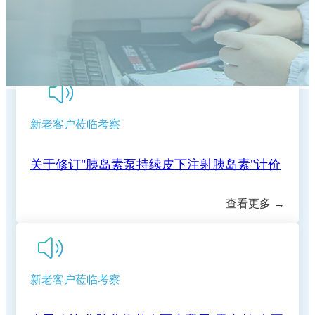
复盘蓄力提质 深耕护理服务｜我院召开2026
正规合法的网赌网站关于开展"上门服务费"等
格的公示
我院第十期临床思享会圆满结束，以学术思享
年度护理管理委员会首次工作会议
【重要通知】正规的网赌网站五七院区医保收
医疗服务项目的价格公示
端午养生｜循古法智慧，守夏日安康
赋能临床高质量发展
关于美容整形类医疗服务价格公示
费标准调整为三级医院标准
新老客户莅临考察
就医更省心！我院推出"一站式"出入院服务，
关于修订"胰岛素泵持续皮下注射胰岛素"计价
恩施学院医学部专家组莅临我院督导临床教学
手续病区一站办结
查看更多 →
关于新增干眼熏蒸治疗等 医疗服务价格的公
单位和价格的公示
正规的网赌网站2026年6月29日--7月4日专家
工作
关于新增（修订）医疗服务项目价格的公示
示
暑假换"新颜"|学生专属肌肤蜕变方案上线
（专科）耐磨环保地坪服务
新老客户莅临考察
正规合法的网赌网站住院预交金收取公示