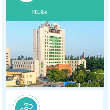
正规的网赌网站2026年6月29日--7月4日专家
工作
就医须知
关于新增（修订）医疗服务项目价格的公示
示
暑假换"新颜"|学生专属肌肤蜕变方案上线
（专科）耐磨环保地坪服务
正规合法的网赌网站住院预交金收取公示
惠民政策|住院分娩基本医疗费用"零自付"在正
正规合法的网赌网站(五七院区)住院预交金收
守住钱袋子 护好幸福家|我院扎实开展防范非
规的网赌网站全面实施
关于退还门诊预交金的通知
取公示
浓情端午暖病房 医患相伴护安康
法金融宣传月活动
正规合法的网赌网站关于调整托老服务项目价
复盘蓄力提质 深耕护理服务｜我院召开2026
正规合法的网赌网站关于开展"上门服务费"等
格的公示
我院第十期临床思享会圆满结束，以学术思享
年度护理管理委员会首次工作会议
医疗服务项目的价格公示