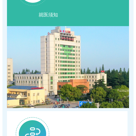
关于新增（修订）医疗服务项目价格的公示
示
正规的网赌网站2026年6月29日--7月4日专家
（专科）耐磨环保地坪服务
就医须知
正规合法的网赌网站住院预交金收取公示
暑假换"新颜"|学生专属肌肤蜕变方案上线
（专科）耐磨环保地坪服务
正规合法的网赌网站(五七院区)住院预交金收
惠民政策|住院分娩基本医疗费用"零自付"在正
关于退还门诊预交金的通知
取公示
守住钱袋子 护好幸福家|我院扎实开展防范非
规的网赌网站全面实施
正规合法的网赌网站关于调整托老服务项目价
浓情端午暖病房 医患相伴护安康
法金融宣传月活动
正规合法的网赌网站关于开展"上门服务费"等
格的公示
复盘蓄力提质 深耕护理服务｜我院召开2026
医疗服务项目的价格公示
我院第十期临床思享会圆满结束，以学术思享
年度护理管理委员会首次工作会议