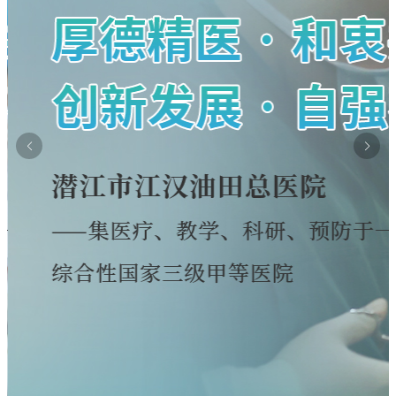
关于修订"胰岛素泵持续皮下注射胰岛素"计价
关于新增干眼熏蒸治疗等 医疗服务价格的公
单位和价格的公示
正规的网赌网站2026年7月6日--7月11日专家
关于新增（修订）医疗服务项目价格的公示
示
正规的网赌网站2026年6月29日--7月4日专家
（专科）耐磨环保地坪服务
正规合法的网赌网站住院预交金收取公示
暑假换"新颜"|学生专属肌肤蜕变方案上线
（专科）耐磨环保地坪服务
正规合法的网赌网站(五七院区)住院预交金收
惠民政策|住院分娩基本医疗费用"零自付"在正
关于退还门诊预交金的通知
取公示
守住钱袋子 护好幸福家|我院扎实开展防范非
规的网赌网站全面实施
正规合法的网赌网站关于调整托老服务项目价
浓情端午暖病房 医患相伴护安康
法金融宣传月活动
正规合法的网赌网站关于开展"上门服务费"等
格的公示