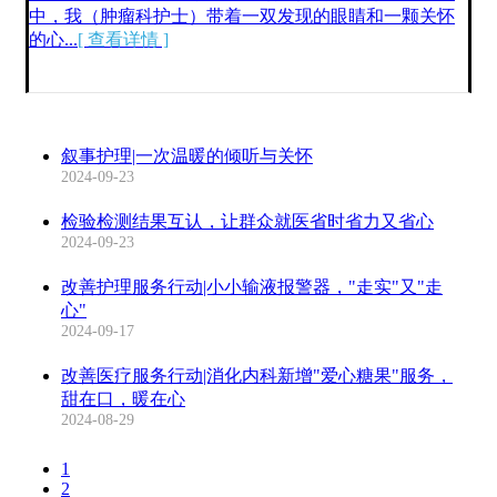
中，我（肿瘤科护士）带着一双发现的眼睛和一颗关怀
的心...
[ 查看详情 ]
叙事护理|一次温暖的倾听与关怀
2024-09-23
检验检测结果互认，让群众就医省时省力又省心
2024-09-23
改善护理服务行动|小小输液报警器，"走实"又"走
心"
2024-09-17
改善医疗服务行动|消化内科新增"爱心糖果"服务，
甜在口，暖在心
2024-08-29
1
2