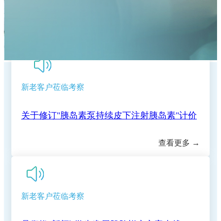
复盘蓄力提质 深耕护理服务｜我院召开2026
【重要通知】正规的网赌网站五七院区医保收
医疗服务项目的价格公示
我院第十期临床思享会圆满结束，以学术思享
年度护理管理委员会首次工作会议
关于美容整形类医疗服务价格公示
费标准调整为三级医院标准
端午养生｜循古法智慧，守夏日安康
赋能临床高质量发展
关于修订"胰岛素泵持续皮下注射胰岛素"计价
新老客户莅临考察
就医更省心！我院推出"一站式"出入院服务，
关于新增干眼熏蒸治疗等 医疗服务价格的公
单位和价格的公示
正规的网赌网站2026年7月6日--7月11日专家
手续病区一站办结
查看更多 →
关于新增（修订）医疗服务项目价格的公示
示
正规的网赌网站2026年6月29日--7月4日专家
（专科）耐磨环保地坪服务
正规合法的网赌网站住院预交金收取公示
新老客户莅临考察
暑假换"新颜"|学生专属肌肤蜕变方案上线
（专科）耐磨环保地坪服务
正规合法的网赌网站(五七院区)住院预交金收