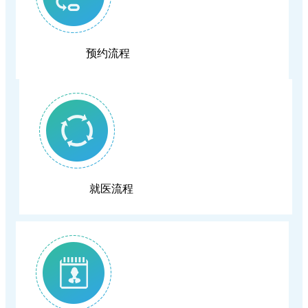
端午养生｜循古法智慧，守夏日安康
赋能临床高质量发展
预约流程
就医更省心！我院推出"一站式"出入院服务，
手续病区一站办结
就医流程