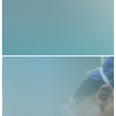
【重要通知】正规的网赌网站五七院区医保收
关于美容整形类医疗服务价格公示
费标准调整为三级医院标准