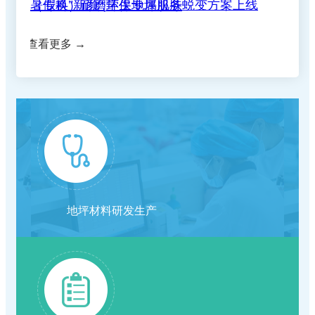
惠民政策|住院分娩基本医疗费用"零自付"在正
关于退还门诊预交金的通知
取公示
查看更多 →
守住钱袋子 护好幸福家|我院扎实开展防范非
规的网赌网站全面实施
正规合法的网赌网站关于调整托老服务项目价
浓情端午暖病房 医患相伴护安康
法金融宣传月活动
正规合法的网赌网站关于开展"上门服务费"等
格的公示
复盘蓄力提质 深耕护理服务｜我院召开2026
【重要通知】正规的网赌网站五七院区医保收
医疗服务项目的价格公示
我院第十期临床思享会圆满结束，以学术思享
年度护理管理委员会首次工作会议
关于美容整形类医疗服务价格公示
费标准调整为三级医院标准
地坪材料研发生产
端午养生｜循古法智慧，守夏日安康
赋能临床高质量发展
关于修订"胰岛素泵持续皮下注射胰岛素"计价
就医更省心！我院推出"一站式"出入院服务，
关于新增干眼熏蒸治疗等 医疗服务价格的公
单位和价格的公示
正规的网赌网站2026年7月6日--7月11日专家
手续病区一站办结