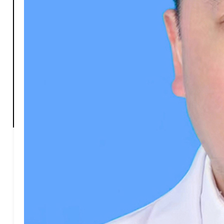
X-心胸甲乳外科
Y-眼科
Z-中医科
Z-肿瘤科