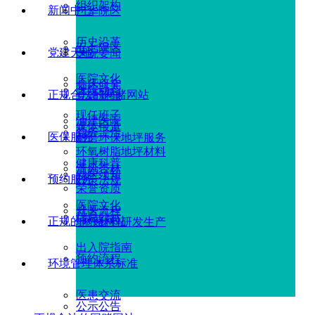
组织架构
新闻中心
广华院区
历史沿革
五七院区
党建天地
医院要闻
医院文化
临床研究
医院动态
正规合法的网赌网站
党建新闻
现任班子
油建医院
媒体报道
党务工作
医保服务
耐磨环保地坪服务
环氧树脂地坪材料
健康科普
清风杏林
就医须知
预约服务
政策法规
荣誉资质
医院文化
就医流程
信息公示
正规的网赌网站
地坪材料研发生产
出入院指南
预约流程
环境管理体系标准
医患交流
公示公告