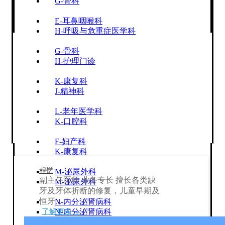
G-骨科
E-耳鼻咽喉科
H-呼吸与危重症医学科
G-骨科
H-护理门诊
K-康复科
J-精神科
L-老年医学科
K-口腔科
F-妇产科
K-康复科
程锴
M-泌尿外科
副主任医师 业务专长 擅长各类缺
M-泌尿外科
牙及牙体折断的修复，儿童早期及
恒牙...
N-内分泌肾病科
了解更多 →
N-内分泌肾病科