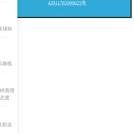
42011702000025号
医须知
车路线
经营理
态度
生职业