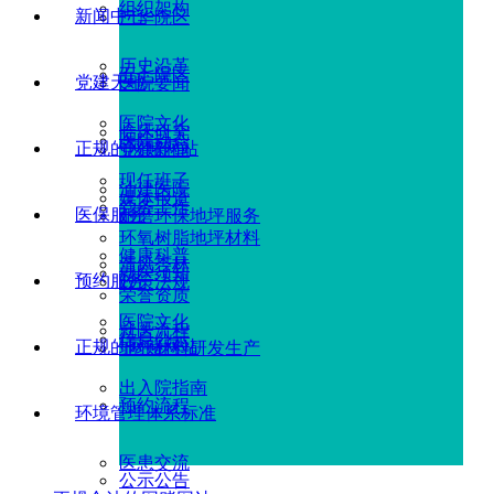
组织架构
新闻中心
广华院区
历史沿革
五七院区
党建天地
医院要闻
医院文化
临床研究
医院动态
正规的网赌网站
党建新闻
现任班子
油建医院
媒体报道
党务工作
医保服务
耐磨环保地坪服务
环氧树脂地坪材料
健康科普
清风杏林
就医须知
预约服务
政策法规
荣誉资质
医院文化
就医流程
信息公示
正规的网赌网站
地坪材料研发生产
出入院指南
预约流程
环境管理体系标准
医患交流
公示公告