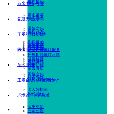
组织架构
新闻中心
广华院区
历史沿革
五七院区
党建天地
医院要闻
医院文化
临床研究
医院动态
正规的网赌网站
党建新闻
现任班子
油建医院
媒体报道
党务工作
医保服务
耐磨环保地坪服务
环氧树脂地坪材料
健康科普
清风杏林
就医须知
预约服务
政策法规
荣誉资质
医院文化
就医流程
信息公示
正规合法的网赌网站
地坪材料研发生产
出入院指南
预约流程
环境管理体系标准
医患交流
公示公告