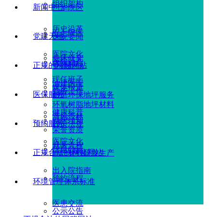
组织架构
新闻中心
广华院区
历史沿革
五七院区
党建天地
医院要闻
医院文化
临床研究
医院动态
正规的网赌网站
党建新闻
现任班子
油建医院
媒体报道
党务工作
医保服务
耐磨环保地坪服务
环氧树脂地坪材料
健康科普
清风杏林
就医须知
预约服务
政策法规
荣誉资质
医院文化
就医流程
信息公示
正规合法的网赌网站
地坪材料研发生产
出入院指南
预约流程
环境管理体系标准
医患交流
公示公告