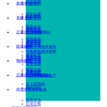
组织架构
新闻中心
广华院区
历史沿革
五七院区
党建天地
医院要闻
医院文化
临床研究
医院动态
正规合法的网赌网站
党建新闻
现任班子
油建医院
媒体报道
党务工作
医保服务
耐磨环保地坪服务
环氧树脂地坪材料
健康科普
清风杏林
就医须知
预约服务
政策法规
荣誉资质
医院文化
就医流程
信息公示
正规合法的网赌网站
地坪材料研发生产
出入院指南
预约流程
环境管理体系标准
医患交流
公示公告