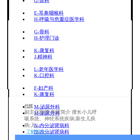
G-骨科
E-耳鼻咽喉科
H-呼吸与危重症医学科
G-骨科
H-护理门诊
K-康复科
J-精神科
L-老年医学科
K-口腔科
F-妇产科
K-康复科
代晖
M-泌尿外科
副主任医师 专家简介 擅长小儿呼
M-泌尿外科
吸系统、神经系统疾病;新生儿疾
病;儿...
N-内分泌肾病科
了解更多 →
N-内分泌肾病科