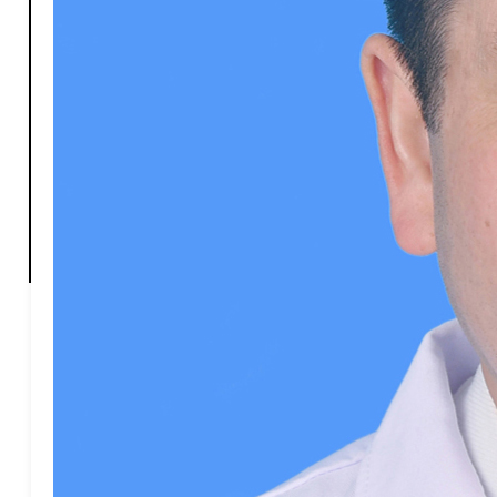
X-心胸甲乳外科
Y-眼科
Z-中医科
Z-肿瘤科