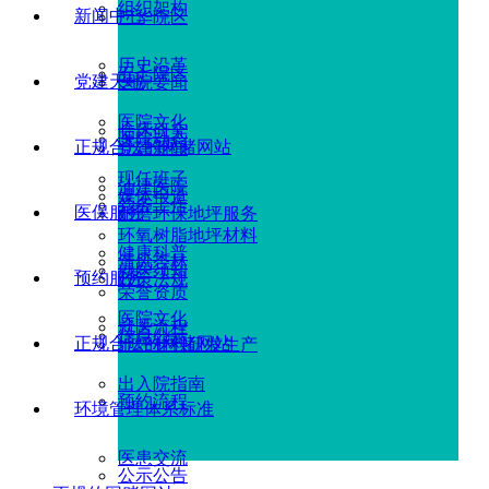
组织架构
新闻中心
广华院区
历史沿革
五七院区
党建天地
医院要闻
医院文化
临床研究
医院动态
正规合法的网赌网站
党建新闻
现任班子
油建医院
媒体报道
党务工作
医保服务
耐磨环保地坪服务
环氧树脂地坪材料
健康科普
清风杏林
就医须知
预约服务
政策法规
荣誉资质
医院文化
就医流程
信息公示
正规合法的网赌网站
地坪材料研发生产
出入院指南
预约流程
环境管理体系标准
医患交流
公示公告