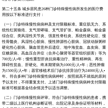
第二十五条 城乡居民患26种门诊特殊慢性病所发生的医疗费
用按以下标准进行支付：
（一）门诊特殊慢性病病种及支付限额标准。重症肌无力、系
统性红斑狼疮、支气管哮喘、支气管扩张、帕金森病、帕金森
综合症、类风湿性关节炎、强直性脊柱炎、系统性硬化症、慢
性骨髓炎、风湿性心脏病、慢性肺源性心脏病、冠状动脉粥样
硬化性心脏病、脑血管意外后遗症、地中海贫血、血友病、重
症糖尿病、高血压合并症（合并心脑肾等器官组织损害）等为
700元/人•年；慢性重型肝炎抗病毒治疗、重性精神病、再生
障碍性贫血、肝硬化、终末期肾病为1000元/人•年；恶性肿瘤
为1500元/人•年；器官移植术后门诊抗排异治疗为24000元/人•
年。符合多种门诊特殊慢性病病种时，按照就高不就低的原则
予以支付，不得重复支付。上述门诊特殊慢性病病种支付限额
标准可根据基金结余情况予以适当调整。
（二）门诊特殊慢性病评审。符合门诊特殊慢性病的患者，携
带二级以上医疗机构诊断证明、出院记录及身份证明等材料，