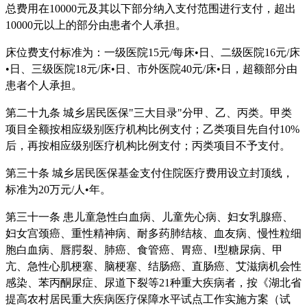
总费用在10000元及其以下部分纳入支付范围进行支付，超出
10000元以上的部分由患者个人承担。
床位费支付标准为：一级医院15元/每床•日、二级医院16元/床
•日、三级医院18元/床•日、市外医院40元/床•日，超额部分由
患者个人承担。
第二十九条 城乡居民医保"三大目录"分甲、乙、丙类。甲类
项目全额按相应级别医疗机构比例支付；乙类项目先自付10%
后，再按相应级别医疗机构比例支付；丙类项目不予支付。
第三十条 城乡居民医保基金支付住院医疗费用设立封顶线，
标准为20万元/人•年。
第三十一条 患儿童急性白血病、儿童先心病、妇女乳腺癌、
妇女宫颈癌、重性精神病、耐多药肺结核、血友病、慢性粒细
胞白血病、唇腭裂、肺癌、食管癌、胃癌、Ⅰ型糖尿病、甲
亢、急性心肌梗塞、脑梗塞、结肠癌、直肠癌、艾滋病机会性
感染、苯丙酮尿症、尿道下裂等21种重大疾病者，按《湖北省
提高农村居民重大疾病医疗保障水平试点工作实施方案（试