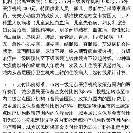
机构（含民营医院）500元，市内三级医疗机构1000元，市外
医疗机构2000元。特困供养人员、孤儿、最低生活保障家庭成
员、丧失劳动能力的残疾人、精准扶贫建档立卡贫困人口、22
种重大疾病者（儿童急性白血病、儿童先心病、妇女乳腺癌、
妇女宫颈癌、重性精神病、耐多药肺结核、血友病、慢性粒细
胞白血病、唇腭裂、肺癌、食管癌、胃癌、Ⅰ型糖尿病、甲
亢、急性心肌梗塞、脑梗塞、结肠癌、直肠癌、艾滋病机会性
感染、苯丙酮尿症、尿道下裂、终末期肾病血液透析）、分级
诊疗由上级医院转至下级医院连续住院者不设起付线。22种重
大疾病以外的癌症病人年度内二次及以上住院不设起付线。市
域内从基层医疗卫生机构上转的住院病人，起付线累计计算。
（二）支付比例标准。市内一级定点医疗机构政策范围内的医
疗费用，城乡居民医保基金支付比例为85%；按规定转诊至市
内二级定点医疗机构（含民营医院）政策范围内的医疗费用，
城乡居民医保基金支付比例为75%；按规定转诊至市内三级定
点医疗机构政策范围内的医疗费用，城乡居民医保基金支付比
例为65%；按规定转诊至省内市外定点医疗机构政策范围内的
医疗费用，城乡居民医保基金支付比例为55%；市外非定点医