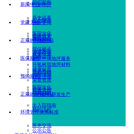
组织架构
新闻中心
广华院区
历史沿革
五七院区
党建天地
医院要闻
医院文化
临床研究
医院动态
正规的网赌网站
党建新闻
现任班子
油建医院
媒体报道
党务工作
医保服务
耐磨环保地坪服务
环氧树脂地坪材料
健康科普
清风杏林
就医须知
预约服务
政策法规
荣誉资质
医院文化
就医流程
信息公示
正规的网赌网站
地坪材料研发生产
出入院指南
预约流程
环境管理体系标准
医患交流
公示公告