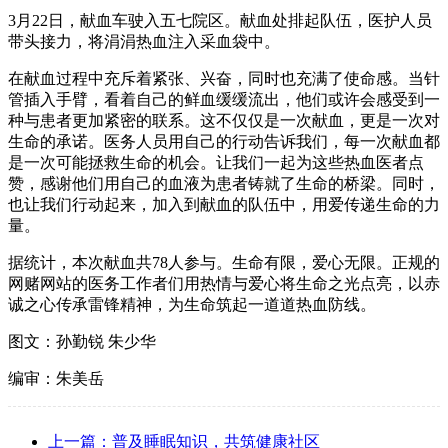
3月22日，献血车驶入五七院区。献血处排起队伍，医护人员
带头接力，将涓涓热血注入采血袋中。
在献血过程中充斥着紧张、兴奋，同时也充满了使命感。当针
管插入手臂，看着自己的鲜血缓缓流出，他们或许会感受到一
种与患者更加紧密的联系。这不仅仅是一次献血，更是一次对
生命的承诺。医务人员用自己的行动告诉我们，每一次献血都
是一次可能拯救生命的机会。让我们一起为这些热血医者点
赞，感谢他们用自己的血液为患者铸就了生命的桥梁。同时，
也让我们行动起来，加入到献血的队伍中，用爱传递生命的力
量。
据统计，本次献血共78人参与。生命有限，爱心无限。正规的
网赌网站的医务工作者们用热情与爱心将生命之光点亮，以赤
诚之心传承雷锋精神，为生命筑起一道道热血防线。
图文：孙勤锐 朱少华
编审：朱美岳
上一篇：普及睡眠知识，共筑健康社区