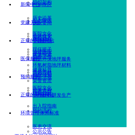
组织架构
新闻中心
广华院区
历史沿革
五七院区
党建天地
医院要闻
医院文化
临床研究
医院动态
正规的网赌网站
党建新闻
现任班子
油建医院
媒体报道
党务工作
医保服务
耐磨环保地坪服务
环氧树脂地坪材料
健康科普
清风杏林
就医须知
预约服务
政策法规
荣誉资质
医院文化
就医流程
信息公示
正规的网赌网站
地坪材料研发生产
出入院指南
预约流程
环境管理体系标准
医患交流
公示公告