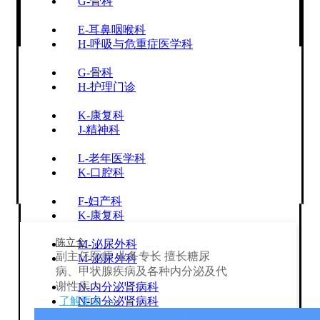
G-骨科
E-耳鼻咽喉科
H-呼吸与危重症医学科
G-骨科
H-护理门诊
K-康复科
J-精神科
L-老年医学科
K-口腔科
F-妇产科
K-康复科
陈立全
M-泌尿外科
副主任医师 业务专长 擅长糖尿
M-泌尿外科
病、甲状腺疾病及各种内分泌及代
谢性疾...
N-内分泌肾病科
了解更多 →
N-内分泌肾病科