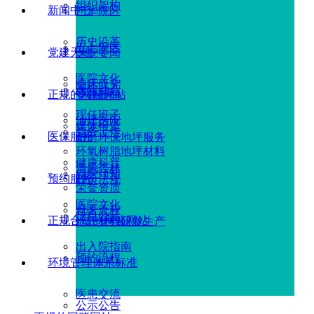
组织架构
新闻中心
广华院区
历史沿革
五七院区
党建天地
医院要闻
医院文化
临床研究
医院动态
正规的网赌网站
党建新闻
现任班子
油建医院
媒体报道
党务工作
医保服务
耐磨环保地坪服务
环氧树脂地坪材料
健康科普
清风杏林
就医须知
预约服务
政策法规
荣誉资质
医院文化
就医流程
信息公示
正规合法的网赌网站
地坪材料研发生产
出入院指南
预约流程
环境管理体系标准
医患交流
公示公告