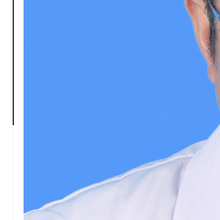
X-心胸甲乳外科
Y-眼科
Z-中医科
Z-肿瘤科