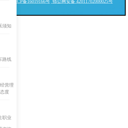
ICP备16019166号
鄂公网安备 42011702000025号
医须知
车路线
经营理
态度
生职业