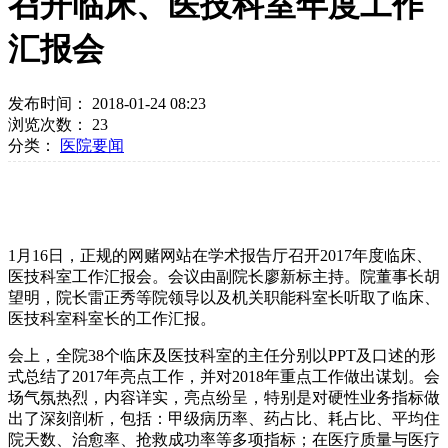
召开临床、医技科室年度工作
汇报会
发布时间： 2018-01-24 08:23
浏览次数：
23
分类：
医院要闻
1
月
16
日，正规的网赌网站在学术报告厅召开
2017
年度临床、
医技科室工作汇报会。会议由副院长廖新标主持。院董事长胡
望明，院长雷正秀等院领导以及机关职能科室长听取了临床、
医技科室科室长的工作汇报。
会上，全院
38
个临床及医技科室的主任分别以
PPT
及口述的形
式总结了
2017
年亮点工作，并对
2018
年重点工作做出谋划。会
场气氛热烈，内容详实，亮点纷呈，特别是对硬性业务指标做
出了深刻剖析，包括：甲级病历率、药占比、耗占比、平均住
院天数、治愈率、抢救成功率等多项指标；在医疗质量与医疗