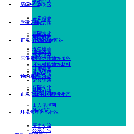
组织架构
新闻中心
广华院区
历史沿革
五七院区
党建天地
医院要闻
医院文化
临床研究
医院动态
正规合法的网赌网站
党建新闻
现任班子
油建医院
媒体报道
党务工作
医保服务
耐磨环保地坪服务
环氧树脂地坪材料
健康科普
清风杏林
就医须知
预约服务
政策法规
荣誉资质
医院文化
就医流程
信息公示
正规合法的网赌网站
地坪材料研发生产
出入院指南
预约流程
环境管理体系标准
医患交流
公示公告