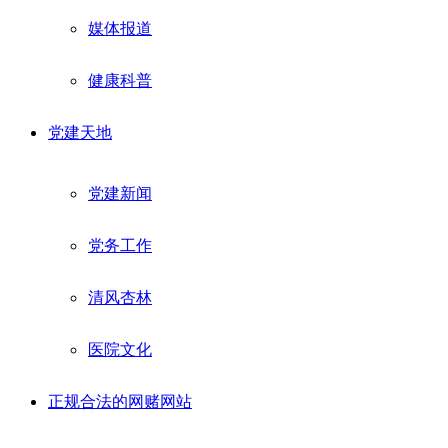
媒体报道
健康科普
党建天地
党建新闻
党务工作
清风杏林
医院文化
正规合法的网赌网站