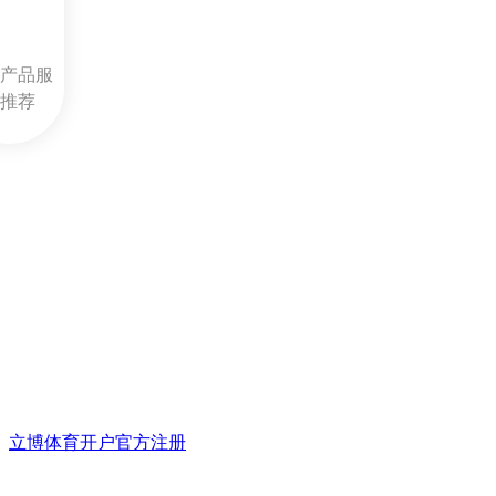
产品服
推荐
立博体育开户官方注册