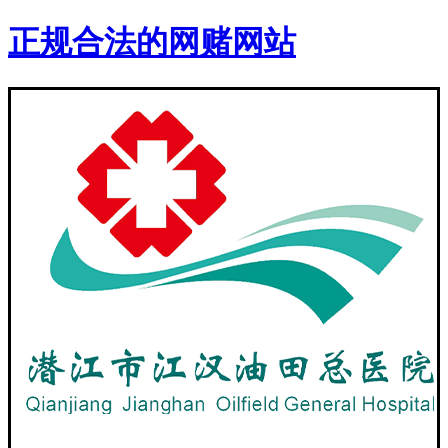
正规合法的网赌网站