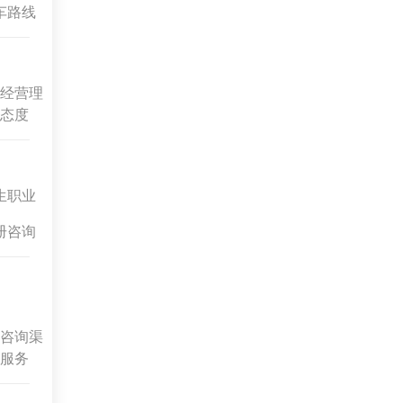
车路线
经营理
态度
生职业
册咨询
咨询渠
服务