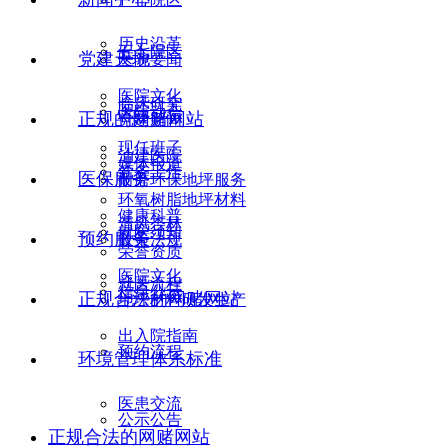
历史沿革
五七院区
党建天地
医院要闻
医院文化
临床研究
医院动态
正规的网赌网站
党建新闻
现任班子
油建医院
媒体报道
党务工作
医保服务
耐磨环保地坪服务
环氧树脂地坪材料
健康科普
清风杏林
就医须知
预约服务
政策法规
荣誉资质
医院文化
就医流程
信息公示
正规合法的网赌网站
地坪材料研发生产
出入院指南
预约流程
环境管理体系标准
医患交流
公示公告
正规合法的网赌网站