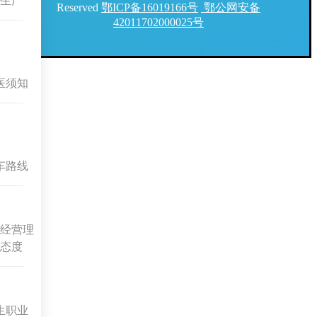
生产
Reserved
鄂ICP备16019166号
鄂公网安备
42011702000025号
医须知
车路线
经营理
态度
生职业