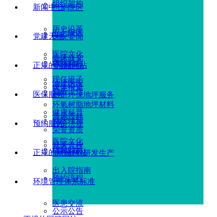
组织架构
新闻中心
广华院区
历史沿革
五七院区
党建天地
医院要闻
医院文化
临床研究
医院动态
正规的网赌网站
党建新闻
现任班子
油建医院
媒体报道
党务工作
医保服务
耐磨环保地坪服务
环氧树脂地坪材料
健康科普
清风杏林
就医须知
预约服务
政策法规
荣誉资质
医院文化
就医流程
信息公示
正规的网赌网站
地坪材料研发生产
出入院指南
预约流程
环境管理体系标准
医患交流
公示公告