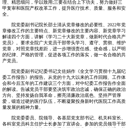
理、精思细问，学以致用;三要在结合上下功夫，努力做好三
甲复审和医院产权改革工作，提升医疗技术、质量、服务和安
全。
院党委副书记院长邵士清从党章修改的必要性、2022年党
章修改工作的主要特点、新党章修改的主要内容、新党章学习
解读四个方面，讲解《学习二十大新党章，做新时代合格共产
党员》。要求全院广大党员干部带头学习、遵守、贯彻、维护
党章，对照党章找差距，进一步增强责任感、使命感，以严明
的纪律、严格的管理，促进各项工作的落实，做一名合格的共
产党员。
院党委副书记纪委书记文佐娟作《全文学习贯彻十九届纪
委工作报告》的报告。从党的十九大以来的工作回顾、工作体
会和今后五年的工作建议三个方面，对中纪委工作报告作全面
的解读。告诫党员干部要坚决筑牢政治忠诚，确保正确的政治
方向、坚持发扬自我革命，擦亮清廉政治底色、坚持严管厚
爱，锻造过硬的医疗队伍，不断凝聚投身新时代医院工作高质
量发展的精神力量。
院党委委员、院领导、各基层党支部书记、机关科室长、
各科室党员科主任护士长参加了宣讲会。参加的党员领导干部