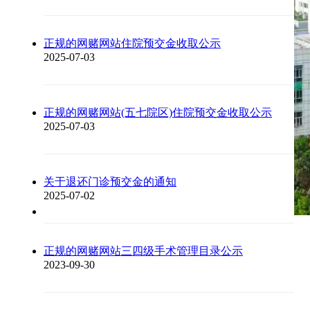
七院区医保收费标准将统一调整为三级医院标准，
相关医保报销政策同步调整。一、省本级医保政策
调整 在职职工住院报销比例：由85%调整为78% 退
正规的网赌网站住院预交金收取公示
休职工住院报销比例：由87%调整为80% 门诊慢特
2025-07-03
病政策：与住院政策同步调整 首次住院起付线：由
400元调整为1000元 第二次及以上住院起付线：由
200元调整为500元 门诊统筹报销比例：由70%调整
为60% 其他政策保持不变 二、职工医保政策调整 在
正规的网赌网站(五七院区)住院预交金收取公示
职职工住院报销比例：由90%调整为85% 退休职工
2025-07-03
住院报销比例：由95%调整为90% 在职职工首次住
院起付线：由500元调整为800元 在职职工第二次及
以上住院起付线：由200元调...
关于退还门诊预交金的通知
2025-07-02
正规的网赌网站三四级手术管理目录公示
2023-09-30