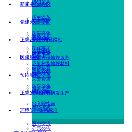
组织架构
新闻中心
广华院区
历史沿革
五七院区
党建天地
医院要闻
医院文化
临床研究
医院动态
正规合法的网赌网站
党建新闻
现任班子
油建医院
媒体报道
党务工作
医保服务
耐磨环保地坪服务
环氧树脂地坪材料
健康科普
清风杏林
就医须知
预约服务
政策法规
荣誉资质
医院文化
就医流程
信息公示
正规的网赌网站
地坪材料研发生产
出入院指南
预约流程
环境管理体系标准
医患交流
公示公告