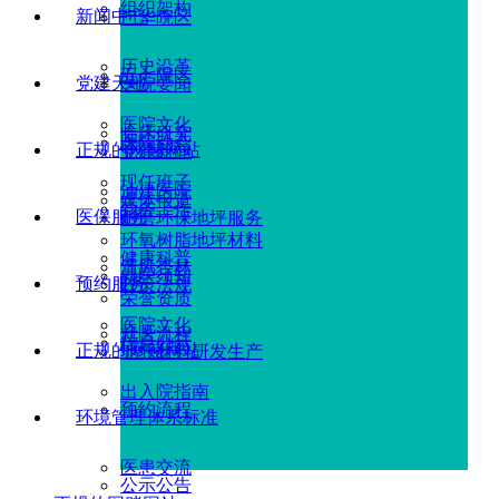
组织架构
新闻中心
广华院区
历史沿革
五七院区
党建天地
医院要闻
医院文化
临床研究
医院动态
正规的网赌网站
党建新闻
现任班子
油建医院
媒体报道
党务工作
医保服务
耐磨环保地坪服务
环氧树脂地坪材料
健康科普
清风杏林
就医须知
预约服务
政策法规
荣誉资质
医院文化
就医流程
信息公示
正规的网赌网站
地坪材料研发生产
出入院指南
预约流程
环境管理体系标准
医患交流
公示公告