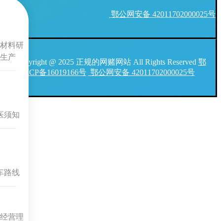
鄂公网安备 42011702000025号
材料研
生产
Copyright @ 2025 正规的网赌网站 All Rights Reserved
鄂
ICP备16019166号
鄂公网安备 42011702000025号
医须知
车路线
经营理