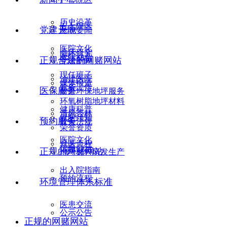
历史沿革
五七院区
党建天地
医院要闻
医院文化
临床研究
医院动态
正规合法的网赌网站
党建新闻
现任班子
油建医院
媒体报道
党务工作
医保服务
耐磨环保地坪服务
环氧树脂地坪材料
健康科普
清风杏林
就医须知
预约服务
政策法规
荣誉资质
医院文化
就医流程
信息公示
正规的网赌网站
地坪材料研发生产
出入院指南
预约流程
环境管理体系标准
医患交流
公示公告
正规的网赌网站