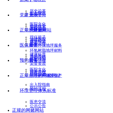
历史沿革
五七院区
党建天地
医院要闻
医院文化
临床研究
医院动态
正规的网赌网站
党建新闻
现任班子
油建医院
媒体报道
党务工作
医保服务
耐磨环保地坪服务
环氧树脂地坪材料
健康科普
清风杏林
就医须知
预约服务
政策法规
荣誉资质
医院文化
就医流程
信息公示
正规合法的网赌网站
地坪材料研发生产
出入院指南
预约流程
环境管理体系标准
医患交流
公示公告
正规的网赌网站