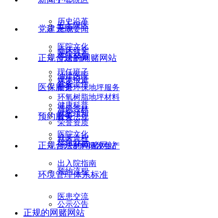
历史沿革
五七院区
党建天地
医院要闻
医院文化
临床研究
医院动态
正规合法的网赌网站
党建新闻
现任班子
油建医院
媒体报道
党务工作
医保服务
耐磨环保地坪服务
环氧树脂地坪材料
健康科普
清风杏林
就医须知
预约服务
政策法规
荣誉资质
医院文化
就医流程
信息公示
正规合法的网赌网站
地坪材料研发生产
出入院指南
预约流程
环境管理体系标准
医患交流
公示公告
正规的网赌网站