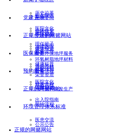
历史沿革
五七院区
党建天地
医院要闻
医院文化
临床研究
医院动态
正规合法的网赌网站
党建新闻
现任班子
油建医院
媒体报道
党务工作
医保服务
耐磨环保地坪服务
环氧树脂地坪材料
健康科普
清风杏林
就医须知
预约服务
政策法规
荣誉资质
医院文化
就医流程
信息公示
正规的网赌网站
地坪材料研发生产
出入院指南
预约流程
环境管理体系标准
医患交流
公示公告
正规的网赌网站