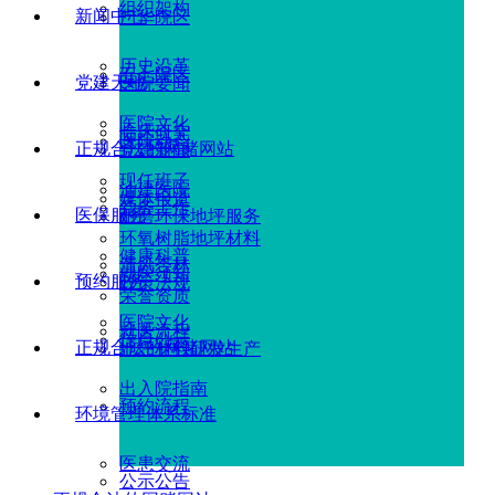
组织架构
新闻中心
广华院区
历史沿革
五七院区
党建天地
医院要闻
医院文化
临床研究
医院动态
正规合法的网赌网站
党建新闻
现任班子
油建医院
媒体报道
党务工作
医保服务
耐磨环保地坪服务
环氧树脂地坪材料
健康科普
清风杏林
就医须知
预约服务
政策法规
荣誉资质
医院文化
就医流程
信息公示
正规合法的网赌网站
地坪材料研发生产
出入院指南
预约流程
环境管理体系标准
医患交流
公示公告