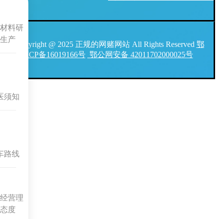
材料研
生产
Copyright @ 2025 正规的网赌网站 All Rights Reserved
鄂
ICP备16019166号
鄂公网安备 42011702000025号
医须知
车路线
经营理
态度