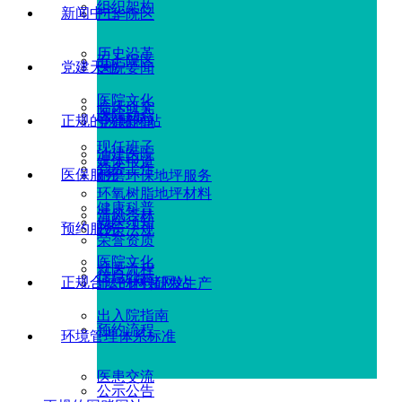
组织架构
新闻中心
广华院区
历史沿革
五七院区
党建天地
医院要闻
医院文化
临床研究
医院动态
正规的网赌网站
党建新闻
现任班子
油建医院
媒体报道
党务工作
医保服务
耐磨环保地坪服务
环氧树脂地坪材料
健康科普
清风杏林
就医须知
预约服务
政策法规
荣誉资质
医院文化
就医流程
信息公示
正规合法的网赌网站
地坪材料研发生产
出入院指南
预约流程
环境管理体系标准
医患交流
公示公告