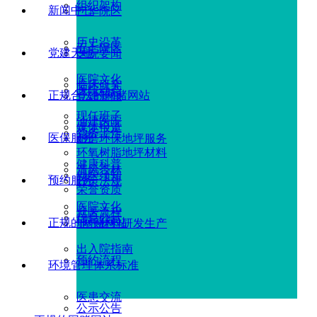
组织架构
新闻中心
广华院区
历史沿革
五七院区
党建天地
医院要闻
医院文化
临床研究
医院动态
正规合法的网赌网站
党建新闻
现任班子
油建医院
媒体报道
党务工作
医保服务
耐磨环保地坪服务
环氧树脂地坪材料
健康科普
清风杏林
就医须知
预约服务
政策法规
荣誉资质
医院文化
就医流程
信息公示
正规的网赌网站
地坪材料研发生产
出入院指南
预约流程
环境管理体系标准
医患交流
公示公告