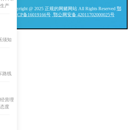
生产
Copyright @ 2025 正规的网赌网站 All Rights Reserved
鄂
ICP备16019166号
鄂公网安备 42011702000025号
医须知
车路线
经营理
态度