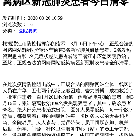
离病区新冠肺炎患者今日清零
发布时间： 2020-03-20 10:59
浏览次数：
16
分类：
医院要闻
根据潜江市防控指挥部的指示，3月16日下午3点，正规合法的
网赌网站5辆救护转运车辆将3名新冠肺炎确诊患者、2名发热
留观患者和1名无症状感染患者转送至潜江市应急医院救治，
至此，正规合法的网赌网站感染病区新冠肺炎患者全部清零。
在此次疫情防控阻击战中，正规合法的网赌网站
全体
一线医护
人员
在广华、五七两个战场克服困难、奋力拼搏，
成功救治了
一批重症患者。
自1月20日收治第一例新冠肺炎确诊患者，到3
月16日，累计隔离收治198名发热观察患者，其中，确诊患者
66名。绝大部分患者
治愈出院
。
医务人员零感染。
每一个数字
背后，都凝聚着正规的网赌网站每一名医务人员的无畏和担
当。全院动员、人人参与，党员带头，员工踊跃参加。机关、
后勤、药学、门诊、社区卫生服务中心（站）的员工全力配
合，做好服务保障和物资供应工作。
中国工程院院士、省政协