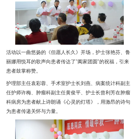
活动以一曲悠扬的《但愿人长久》开场，护士张艳芬、鲁
丽娜用悦耳的歌声向患者传达了"阖家团圆"的祝福，引来
患者鼓掌称赞。
护理部主任袁彩蓉、手术室护士长刘燕、病案统计科副主
任护师许梅、肿瘤科副主任黄俊平、护士长曾利芳在肿瘤
科病房为患者献上诗朗诵《心灵的灯塔》，用激昂的诗句
为患者传递关怀与力量。