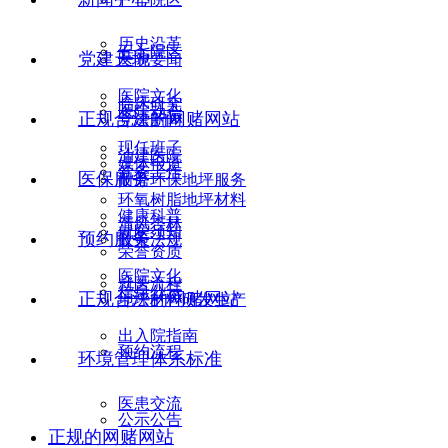
历史沿革
五七院区
党建天地
医院要闻
医院文化
临床研究
医院动态
正规合法的网赌网站
党建新闻
现任班子
油建医院
媒体报道
党务工作
医保服务
耐磨环保地坪服务
环氧树脂地坪材料
健康科普
清风杏林
就医须知
预约服务
政策法规
荣誉资质
医院文化
就医流程
信息公示
正规合法的网赌网站
地坪材料研发生产
出入院指南
预约流程
环境管理体系标准
医患交流
公示公告
正规的网赌网站