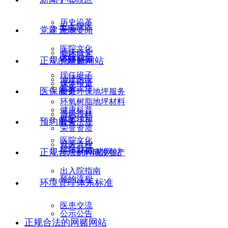
历史沿革
五七院区
党建天地
医院要闻
医院文化
临床研究
医院动态
正规的网赌网站
党建新闻
现任班子
油建医院
媒体报道
党务工作
医保服务
耐磨环保地坪服务
环氧树脂地坪材料
健康科普
清风杏林
就医须知
预约服务
政策法规
荣誉资质
医院文化
就医流程
信息公示
正规合法的网赌网站
地坪材料研发生产
出入院指南
预约流程
环境管理体系标准
医患交流
公示公告
正规合法的网赌网站