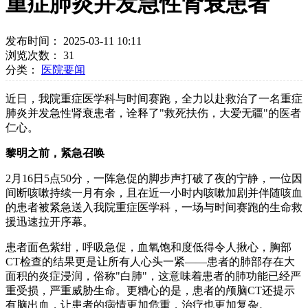
重症肺炎并发急性肾衰患者
发布时间： 2025-03-11 10:11
浏览次数：
31
分类：
医院要闻
近日，我院重症医学科与时间赛跑，全力以赴救治了一名重症
肺炎并发急性肾衰患者，诠释了"救死扶伤，大爱无疆"的医者
仁心。
黎明之前，紧急召唤
2月16日5点50分，一阵急促的脚步声打破了夜的宁静，一位因
间断咳嗽持续一月有余，且在近一小时内咳嗽加剧并伴随咳血
的患者被紧急送入我院重症医学科，一场与时间赛跑的生命救
援迅速拉开序幕。
患者面色紫绀，呼吸急促，血氧饱和度低得令人揪心，胸部
CT检查的结果更是让所有人心头一紧——患者的肺部存在大
面积的炎症浸润，俗称"白肺"，这意味着患者的肺功能已经严
重受损，严重威胁生命。更糟心的是，患者的颅脑CT还提示
有脑出血，让患者的病情更加危重，治疗也更加复杂。