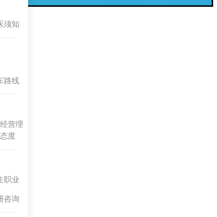
医须知
车路线
经营理
态度
生职业
册咨询