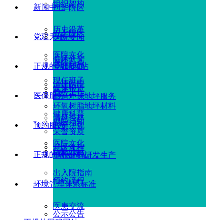
组织架构
新闻中心
广华院区
历史沿革
五七院区
党建天地
医院要闻
医院文化
临床研究
医院动态
正规的网赌网站
党建新闻
现任班子
油建医院
媒体报道
党务工作
医保服务
耐磨环保地坪服务
环氧树脂地坪材料
健康科普
清风杏林
就医须知
预约服务
政策法规
荣誉资质
医院文化
就医流程
信息公示
正规的网赌网站
地坪材料研发生产
出入院指南
预约流程
环境管理体系标准
医患交流
公示公告