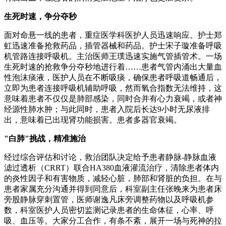
生死时速，争分夺秒
面对命悬一线的患者，重症医学科医护人员迅速响应。护士郑
虹迅速准备抢救药品，插管器械和药品。护士宋子璇准备呼吸
机管路连接呼吸机。主治医师王璞迅速实施气管插管术。一场
生死时速的抢救争分夺秒地进行着……患者气管内涌出大量血
性泡沫痰液，医护人员在不断吸痰，确保患者呼吸道畅通后，
立即为患者连接呼吸机辅助呼吸，然而氧合指数无法维持，这
意味着患者不仅仅是肺部感染，同时合并有心力衰竭，或者神
经源性肺水肿；与此同时，患者入院后长达9小时无尿液排
出，意味着已出现肾功能损害。患者多器官衰竭。
"白肺"挑战，精准施治
经过综合评估和讨论，救治团队决定给予患者静脉-静脉血液
滤过透析（CRRT）联合HA380血液灌流治疗，清除患者体内
的炎性因子和有害物质，减轻心脏，肺部和肾脏的负担。在与
患者家属充分沟通并得到同意后，科室副主任张晚来为患者床
旁股静脉穿刺置管，医师谢逸凡床旁调整药物以及呼吸机参
数，科室医护人员密切监测记录患者的生命体征，心率、呼
吸、血压等。大家分工合作，有条不紊，展开一场与死神的拉