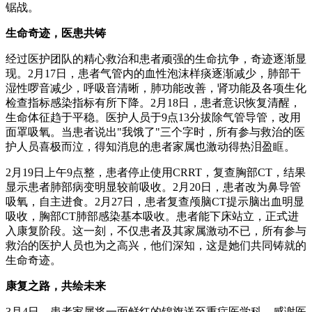
锯战。
生命奇迹，医患共铸
经过医护团队的精心救治和患者顽强的生命抗争，奇迹逐渐显
现。2月17日，患者气管内的血性泡沫样痰逐渐减少，肺部干
湿性啰音减少，呼吸音清晰，肺功能改善，肾功能及各项生化
检查指标感染指标有所下降。2月18日，患者意识恢复清醒，
生命体征趋于平稳。医护人员于9点13分拔除气管导管，改用
面罩吸氧。当患者说出"我饿了"三个字时，所有参与救治的医
护人员喜极而泣，得知消息的患者家属也激动得热泪盈眶。
2月19日上午9点整，患者停止使用CRRT，复查胸部CT，结果
显示患者肺部病变明显较前吸收。2月20日，患者改为鼻导管
吸氧，自主进食。2月27日，患者复查颅脑CT提示脑出血明显
吸收，胸部CT肺部感染基本吸收。患者能下床站立，正式进
入康复阶段。这一刻，不仅患者及其家属激动不已，所有参与
救治的医护人员也为之高兴，他们深知，这是她们共同铸就的
生命奇迹。
康复之路，共绘未来
3月4日，患者家属将一面鲜红的锦旗送至重症医学科，感谢医