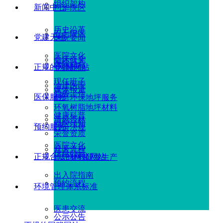
组织架构
新闻中心
广华院区
历史沿革
五七院区
党建天地
医院要闻
医院文化
临床研究
医院动态
正规的网赌网站
党建新闻
现任班子
油建医院
媒体报道
党务工作
医保服务
耐磨环保地坪服务
环氧树脂地坪材料
健康科普
清风杏林
就医须知
预约服务
政策法规
荣誉资质
医院文化
就医流程
信息公示
正规合法的网赌网站
地坪材料研发生产
出入院指南
预约流程
环境管理体系标准
医患交流
公示公告