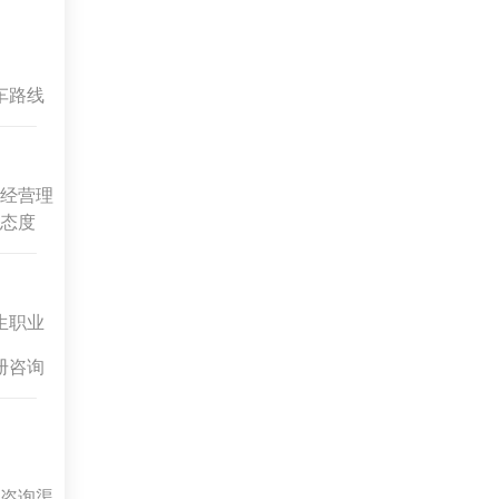
车路线
经营理
态度
生职业
册咨询
咨询渠