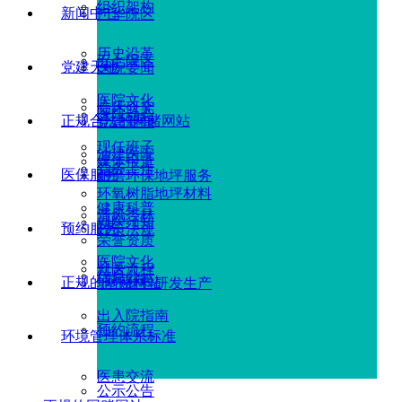
组织架构
新闻中心
广华院区
历史沿革
五七院区
党建天地
医院要闻
医院文化
临床研究
医院动态
正规合法的网赌网站
党建新闻
现任班子
油建医院
媒体报道
党务工作
医保服务
耐磨环保地坪服务
环氧树脂地坪材料
健康科普
清风杏林
就医须知
预约服务
政策法规
荣誉资质
医院文化
就医流程
信息公示
正规的网赌网站
地坪材料研发生产
出入院指南
预约流程
环境管理体系标准
医患交流
公示公告