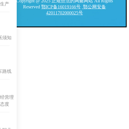
Copyright @ 2025 正规合法的网赌网站 All Rights
生产
Reserved
鄂ICP备16019166号
鄂公网安备
42011702000025号
医须知
车路线
经营理
态度