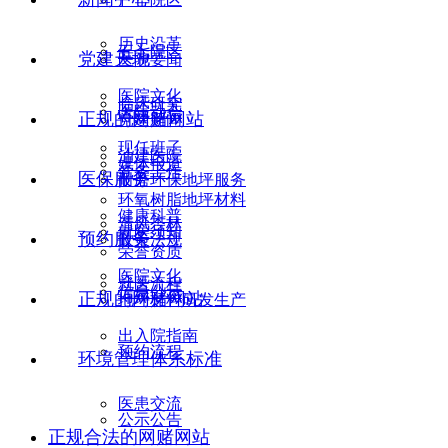
历史沿革
五七院区
党建天地
医院要闻
医院文化
临床研究
医院动态
正规的网赌网站
党建新闻
现任班子
油建医院
媒体报道
党务工作
医保服务
耐磨环保地坪服务
环氧树脂地坪材料
健康科普
清风杏林
就医须知
预约服务
政策法规
荣誉资质
医院文化
就医流程
信息公示
正规的网赌网站
地坪材料研发生产
出入院指南
预约流程
环境管理体系标准
医患交流
公示公告
正规合法的网赌网站