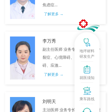
焦虑症...
了解更多 →
李万秀
副主任医师 业务专长 擅长精神分
地坪材料
研发生产
裂症、心境障碍、神经症性障
碍、应激...
了解更多 →
就医须知
乘车路线
刘明天
主治医师 业务专长 擅长精神分裂