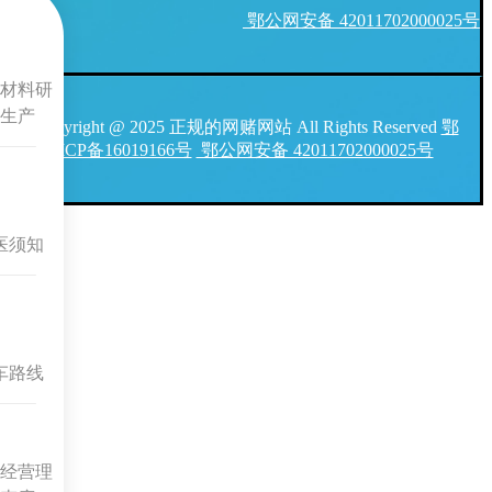
鄂公网安备 42011702000025号
材料研
生产
Copyright @ 2025 正规的网赌网站 All Rights Reserved
鄂
ICP备16019166号
鄂公网安备 42011702000025号
医须知
车路线
经营理