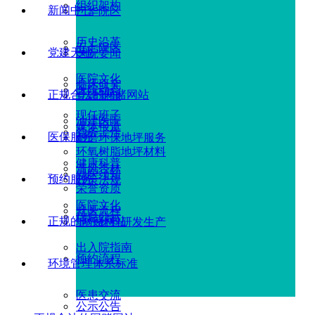
组织架构
新闻中心
广华院区
历史沿革
五七院区
党建天地
医院要闻
医院文化
临床研究
医院动态
正规合法的网赌网站
党建新闻
现任班子
油建医院
媒体报道
党务工作
医保服务
耐磨环保地坪服务
环氧树脂地坪材料
健康科普
清风杏林
就医须知
预约服务
政策法规
荣誉资质
医院文化
就医流程
信息公示
正规的网赌网站
地坪材料研发生产
出入院指南
预约流程
环境管理体系标准
医患交流
公示公告