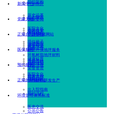
组织架构
新闻中心
广华院区
历史沿革
五七院区
党建天地
医院要闻
医院文化
临床研究
医院动态
正规合法的网赌网站
党建新闻
现任班子
油建医院
媒体报道
党务工作
医保服务
耐磨环保地坪服务
环氧树脂地坪材料
健康科普
清风杏林
就医须知
预约服务
政策法规
荣誉资质
医院文化
就医流程
信息公示
正规的网赌网站
地坪材料研发生产
出入院指南
预约流程
环境管理体系标准
医患交流
公示公告