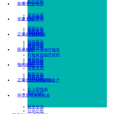
组织架构
新闻中心
广华院区
历史沿革
五七院区
党建天地
医院要闻
医院文化
临床研究
医院动态
正规的网赌网站
党建新闻
现任班子
油建医院
媒体报道
党务工作
医保服务
耐磨环保地坪服务
环氧树脂地坪材料
健康科普
清风杏林
就医须知
预约服务
政策法规
荣誉资质
医院文化
就医流程
信息公示
正规合法的网赌网站
地坪材料研发生产
出入院指南
预约流程
环境管理体系标准
医患交流
公示公告