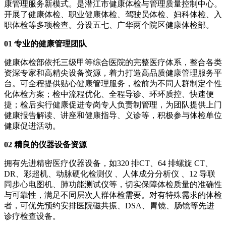
康管理服务新模式。是潜江市健康体检与管理质量控制中心。
开展了健康体检、职业健康体检、驾驶员体检、妇科体检、入
职体检等多项检查。分设五七、广华两个院区健康体检部。
0
1
专业的健康管理团队
健康体检部依托三级甲等综合医院的完整医疗体系，整合各类
资深专家和高精尖设备资源，着力打造高品质健康管理服务平
台。可全程提供贴心健康管理服务，检前为不同人群制定个性
化体检方案；检中流程优化、全程导诊、环环质控、快速便
捷；检后实行健康促进专岗专人负责制管理，为团队提供上门
健康报告解读、讲座和健康指导、义诊等，积极参与体检单位
健康促进活动。
0
2
精良的仪器设备资源
拥有先进精密医疗仪器设备，如320 排CT、64 排螺旋 CT、
DR、彩超机、动脉硬化检测仪 、人体成分分析仪 、12 导联
同步心电图机、肺功能测试仪等，切实保障体检质量的准确性
与可靠性，满足不同层次人群体检需要。对有特殊需求的体检
者，可优先预约安排医院磁共振、DSA、胃镜、肠镜等先进
诊疗检查设备。