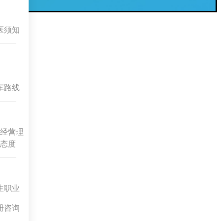
医须知
车路线
经营理
态度
生职业
册咨询