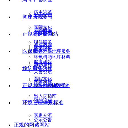
历史沿革
五七院区
党建天地
医院要闻
医院文化
临床研究
医院动态
正规的网赌网站
党建新闻
现任班子
油建医院
媒体报道
党务工作
医保服务
耐磨环保地坪服务
环氧树脂地坪材料
健康科普
清风杏林
就医须知
预约服务
政策法规
荣誉资质
医院文化
就医流程
信息公示
正规合法的网赌网站
地坪材料研发生产
出入院指南
预约流程
环境管理体系标准
医患交流
公示公告
正规的网赌网站