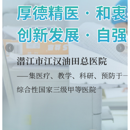
关于美容整形类医疗服务价格公示
费标准调整为三级医院标准
关于修订"胰岛素泵持续皮下注射胰岛素"计价
关于新增干眼熏蒸治疗等 医疗服务价格的公
单位和价格的公示
正规的网赌网站2026年6月29日--7月4日专家
关于新增（修订）医疗服务项目价格的公示
示
暑假换"新颜"|学生专属肌肤蜕变方案上线
（专科）耐磨环保地坪服务
正规合法的网赌网站住院预交金收取公示
惠民政策|住院分娩基本医疗费用"零自付"在正
正规合法的网赌网站(五七院区)住院预交金收
守住钱袋子 护好幸福家|我院扎实开展防范非
规的网赌网站全面实施
关于退还门诊预交金的通知
取公示
浓情端午暖病房 医患相伴护安康
法金融宣传月活动
正规合法的网赌网站关于调整托老服务项目价