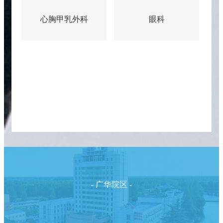
心胸甲乳外科
眼科
- 广华院区 -