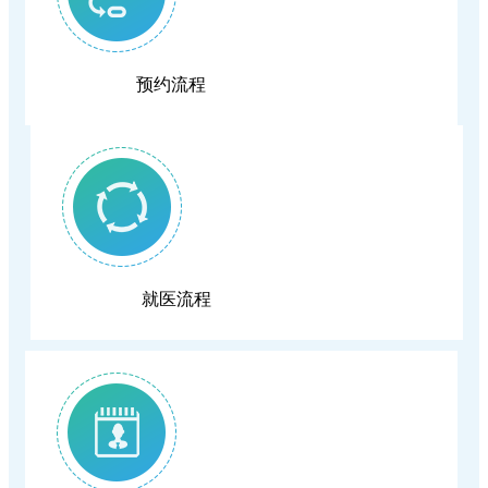
端午养生｜循古法智慧，守夏日安康
赋能临床高质量发展
就医更省心！我院推出"一站式"出入院服务，
预约流程
恩施学院医学部专家组莅临我院督导临床教学
手续病区一站办结
工作
就医流程