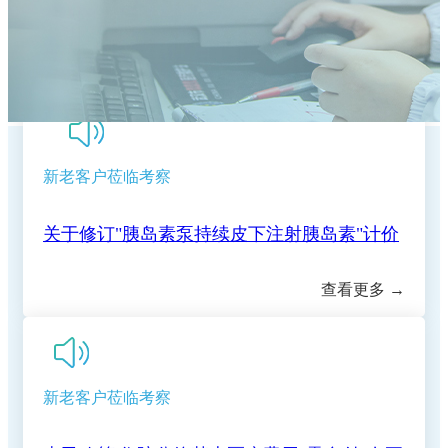
复盘蓄力提质 深耕护理服务｜我院召开2026
正规合法的网赌网站关于开展"上门服务费"等
格的公示
我院第十期临床思享会圆满结束，以学术思享
年度护理管理委员会首次工作会议
【重要通知】正规的网赌网站五七院区医保收
医疗服务项目的价格公示
端午养生｜循古法智慧，守夏日安康
赋能临床高质量发展
关于美容整形类医疗服务价格公示
费标准调整为三级医院标准
新老客户莅临考察
就医更省心！我院推出"一站式"出入院服务，
关于修订"胰岛素泵持续皮下注射胰岛素"计价
恩施学院医学部专家组莅临我院督导临床教学
手续病区一站办结
查看更多 →
关于新增干眼熏蒸治疗等 医疗服务价格的公
单位和价格的公示
正规的网赌网站2026年6月29日--7月4日专家
工作
关于新增（修订）医疗服务项目价格的公示
示
暑假换"新颜"|学生专属肌肤蜕变方案上线
（专科）耐磨环保地坪服务
新老客户莅临考察
正规合法的网赌网站住院预交金收取公示