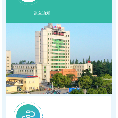
正规的网赌网站2026年6月29日--7月4日专家
工作
就医须知
关于新增（修订）医疗服务项目价格的公示
示
暑假换"新颜"|学生专属肌肤蜕变方案上线
（专科）耐磨环保地坪服务
正规合法的网赌网站住院预交金收取公示
惠民政策|住院分娩基本医疗费用"零自付"在正
正规合法的网赌网站(五七院区)住院预交金收
守住钱袋子 护好幸福家|我院扎实开展防范非
规的网赌网站全面实施
关于退还门诊预交金的通知
取公示
浓情端午暖病房 医患相伴护安康
法金融宣传月活动
正规合法的网赌网站关于调整托老服务项目价
复盘蓄力提质 深耕护理服务｜我院召开2026
正规合法的网赌网站关于开展"上门服务费"等
格的公示
我院第十期临床思享会圆满结束，以学术思享
年度护理管理委员会首次工作会议
医疗服务项目的价格公示