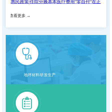
惠民政策|住院分娩基本医疗费用"零自付"在正
正规合法的网赌网站(五七院区)住院预交金收
查看更多 →
守住钱袋子 护好幸福家|我院扎实开展防范非
规的网赌网站全面实施
关于退还门诊预交金的通知
取公示
浓情端午暖病房 医患相伴护安康
法金融宣传月活动
正规合法的网赌网站关于调整托老服务项目价
复盘蓄力提质 深耕护理服务｜我院召开2026
正规合法的网赌网站关于开展"上门服务费"等
格的公示
我院第十期临床思享会圆满结束，以学术思享
年度护理管理委员会首次工作会议
【重要通知】正规的网赌网站五七院区医保收
医疗服务项目的价格公示
地坪材料研发生产
端午养生｜循古法智慧，守夏日安康
赋能临床高质量发展
关于美容整形类医疗服务价格公示
费标准调整为三级医院标准
就医更省心！我院推出"一站式"出入院服务，
关于修订"胰岛素泵持续皮下注射胰岛素"计价
恩施学院医学部专家组莅临我院督导临床教学
手续病区一站办结
关于新增干眼熏蒸治疗等 医疗服务价格的公
单位和价格的公示