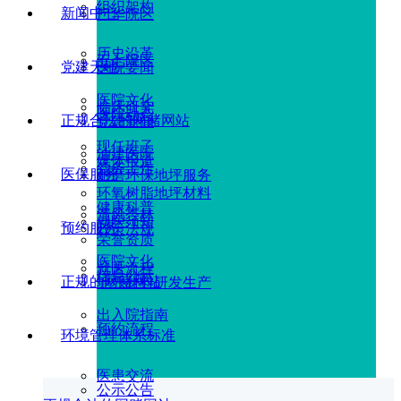
组织架构
新闻中心
广华院区
历史沿革
五七院区
党建天地
医院要闻
医院文化
临床研究
医院动态
正规合法的网赌网站
党建新闻
现任班子
油建医院
媒体报道
党务工作
医保服务
耐磨环保地坪服务
环氧树脂地坪材料
健康科普
清风杏林
就医须知
预约服务
政策法规
荣誉资质
医院文化
就医流程
信息公示
正规的网赌网站
地坪材料研发生产
出入院指南
预约流程
环境管理体系标准
医患交流
公示公告