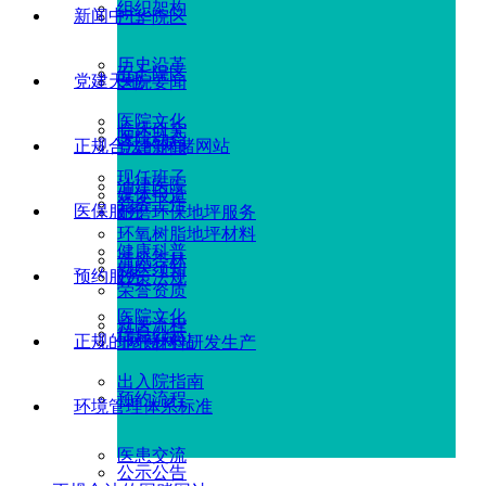
组织架构
新闻中心
广华院区
历史沿革
五七院区
党建天地
医院要闻
医院文化
临床研究
医院动态
正规合法的网赌网站
党建新闻
现任班子
油建医院
媒体报道
党务工作
医保服务
耐磨环保地坪服务
环氧树脂地坪材料
健康科普
清风杏林
就医须知
预约服务
政策法规
荣誉资质
医院文化
就医流程
信息公示
正规的网赌网站
地坪材料研发生产
出入院指南
预约流程
环境管理体系标准
医患交流
公示公告