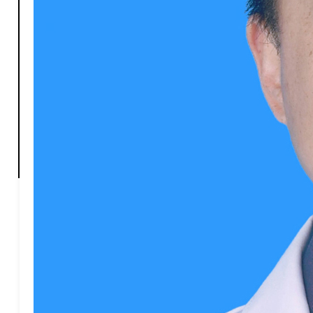
X-心胸甲乳外科
Y-眼科
Z-中医科
Z-肿瘤科