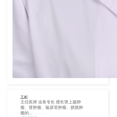
王彬
主任医师 业务专长 擅长肾上腺肿
瘤、肾肿瘤、输尿管肿瘤、膀胱肿
瘤的...