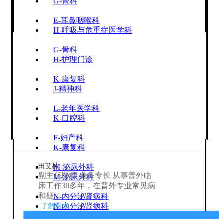
G-骨科
E-耳鼻咽喉科
H-呼吸与危重症医学科
G-骨科
H-护理门诊
K-康复科
J-精神科
L-老年医学科
K-口腔科
F-妇产科
K-康复科
田艾林
M-泌尿外科
副主任医师 业务专长 从事普外临
M-泌尿外科
床工作30多年，在普外专业常见病
和疑...
N-内分泌肾病科
了解更多 →
N-内分泌肾病科