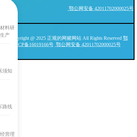
鄂公网安备 42011702000025号
材料研
生产
Copyright @ 2025 正规的网赌网站 All Rights Reserved
鄂
ICP备16019166号
鄂公网安备 42011702000025号
医须知
车路线
经营理