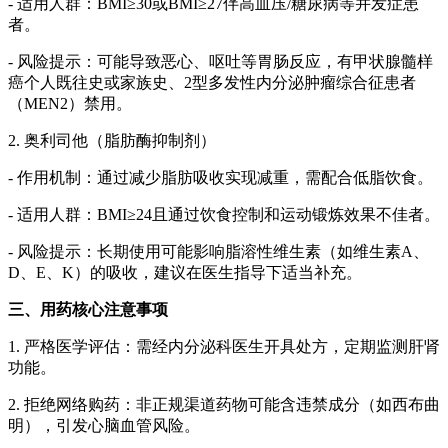
- 适用人群：BMI≥30或BMI≥27伴高血压/糖尿病等并发症患
者。
- 风险提示：可能导致恶心、呕吐等胃肠反应，有甲状腺髓样
癌个人既往史或家族史、2型多发性内分泌肿瘤综合征患者
（MEN2）禁用。
2. 奥利司他（脂肪酶抑制剂）
- 作用机制：通过减少脂肪吸收实现减重，需配合低脂饮食。
- 适用人群：BMI≥24且通过饮食控制和运动锻炼效果不佳者。
- 风险提示：长期使用可能影响脂溶性维生素（如维生素A、
D、E、K）的吸收，建议在医生指导下适当补充。
三、用药核心注意事项
1. 严格医学评估：需经内分泌科医生开具处方，定期监测肝肾
功能。
2. 拒绝网络购药：非正规渠道药物可能含违禁成分（如西布曲
明），引发心脑血管风险。