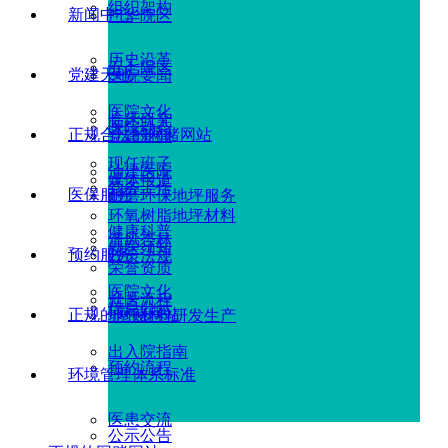
组织架构
新闻中心
广华院区
历史沿革
五七院区
党建天地
医院要闻
医院文化
临床研究
医院动态
正规合法的网赌网站
党建新闻
现任班子
油建医院
媒体报道
党务工作
医保服务
耐磨环保地坪服务
环氧树脂地坪材料
健康科普
清风杏林
就医须知
预约服务
政策法规
荣誉资质
医院文化
就医流程
信息公示
正规的网赌网站
地坪材料研发生产
出入院指南
预约流程
环境管理体系标准
医患交流
公示公告