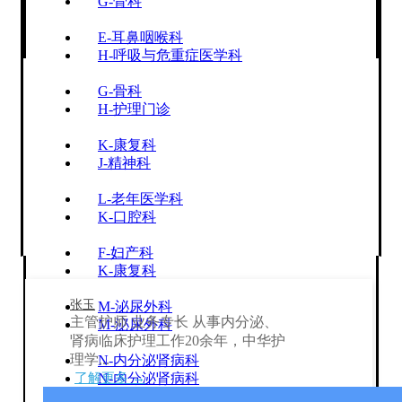
G-骨科
E-耳鼻咽喉科
H-呼吸与危重症医学科
G-骨科
H-护理门诊
K-康复科
J-精神科
L-老年医学科
K-口腔科
F-妇产科
K-康复科
张玉
M-泌尿外科
主管护师 业务专长 从事内分泌、
M-泌尿外科
肾病临床护理工作20余年，中华护
理学...
N-内分泌肾病科
了解更多 →
N-内分泌肾病科