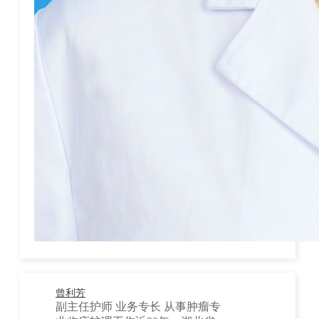
曾利芳
副主任护师 业务专长 从事肿瘤专