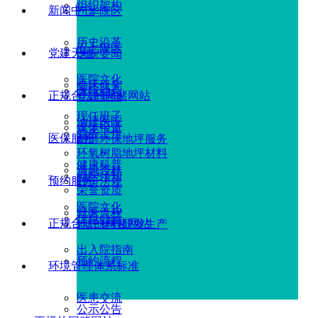
组织架构
新闻中心
广华院区
历史沿革
五七院区
党建天地
医院要闻
医院文化
临床研究
医院动态
正规合法的网赌网站
党建新闻
现任班子
油建医院
媒体报道
党务工作
医保服务
耐磨环保地坪服务
环氧树脂地坪材料
健康科普
清风杏林
就医须知
预约服务
政策法规
荣誉资质
医院文化
就医流程
信息公示
正规合法的网赌网站
地坪材料研发生产
出入院指南
预约流程
环境管理体系标准
医患交流
公示公告