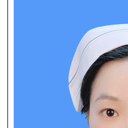
P-普外科
P-皮肤科
K-口腔科
P-普外科
S-神经内科
R-乳腺专科
X-心血管内科
S-神经内科
Z-中医科
S-神经外科/介入放射科
Z-内科门诊
X-消化内科
X-心血管内科