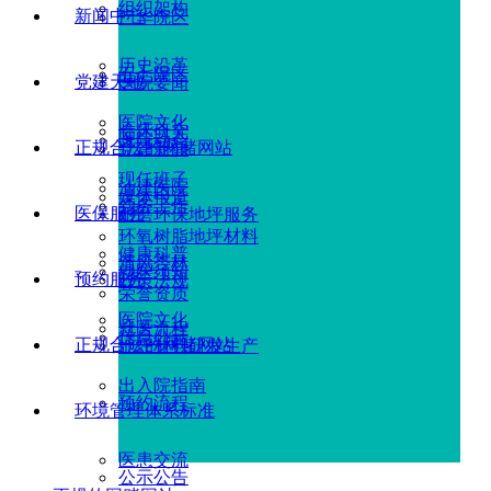
组织架构
新闻中心
广华院区
历史沿革
五七院区
党建天地
医院要闻
医院文化
临床研究
医院动态
正规合法的网赌网站
党建新闻
现任班子
油建医院
媒体报道
党务工作
医保服务
耐磨环保地坪服务
环氧树脂地坪材料
健康科普
清风杏林
就医须知
预约服务
政策法规
荣誉资质
医院文化
就医流程
信息公示
正规合法的网赌网站
地坪材料研发生产
出入院指南
预约流程
环境管理体系标准
医患交流
公示公告