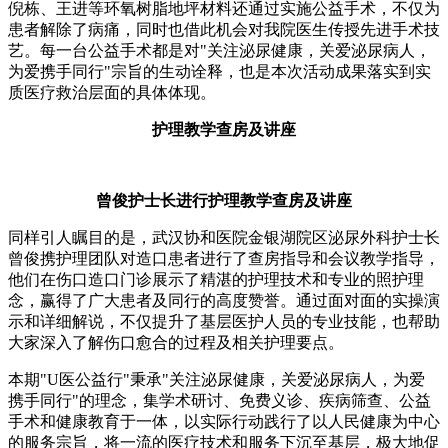
倪栋、王进等环氧树脂地坪材料还通过实施公益手术，不仅为
患者解除了病痛，同时也借此机会对我院医生传授先进手术技
艺。每一台公益手术都是对"关注泌尿健康，关爱泌尿病人，
为爱携手同行"宗旨的生动诠释，也是本次活动成果落实到实
质医疗救治层面的具体体现。
护理教学查房及讲座
曾俊护士长
进行护理教学查房及讲座
同样引人瞩目的是，武汉协和医院金银湖院区泌尿外科护士长
曾俊携护理团队对造口患者进行了查房指导和会议教学指导，
他们在伤口造口门诊展示了精湛的护理技术和专业的照护理
念，赢得了广大患者及同行的高度赞誉。通过面对面的实操演
示和详细解说，不仅提升了基层医护人员的专业技能，也帮助
大家深入了解伤口愈合的过程及相关护理要点。
本期"U医公益行"秉承"关注泌尿健康，关爱泌尿病人，为爱
携手同行"的理念，集学术研讨、免费义诊、疾病筛查、公益
手术和健康教育于一体，以实际行动践行了以人民健康为中心
的服务宗旨，将一流的医疗技术和服务下沉至基层，极大地促