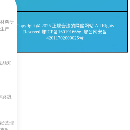
材料研
Copyright @ 2025 正规合法的网赌网站 All Rights
生产
Reserved
鄂ICP备16019166号
鄂公网安备
42011702000025号
医须知
车路线
经营理
态度